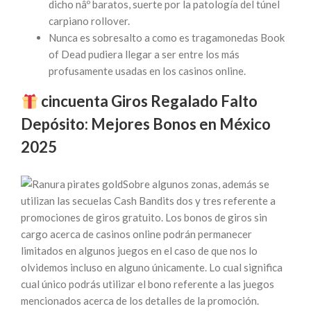
dicho nâº baratos, suerte por la patologí­a del túnel
carpiano rollover.
Nunca es sobresalto a como es tragamonedas Book
of Dead pudiera llegar a ser entre los más
profusamente usadas en los casinos online.
cincuenta Giros Regalado Falto
Depósito: Mejores Bonos en México
2025
Sobre algunos zonas, además se
utilizan las secuelas Cash Bandits dos y tres referente a
promociones de giros gratuito. Los bonos de giros sin
cargo acerca de casinos online podrán permanecer
limitados en algunos juegos en el caso de que nos lo
olvidemos incluso en alguno únicamente. Lo cual significa
cual único podrás utilizar el bono referente a las juegos
mencionados acerca de los detalles de la promoción.