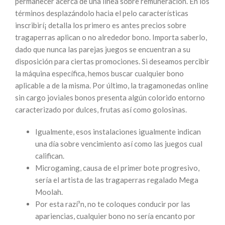
permanecer acerca de una línea sobre remuneración. En los
términos desplazándolo hacia el pelo características
inscribirí¡ detalla los primero es antes precios sobre
tragaperras aplican o no alrededor bono. Importa saberlo,
dado que nunca las parejas juegos se encuentran a su
disposición para ciertas promociones. Si deseamos percibir
la máquina específica, hemos buscar cualquier bono
aplicable a de la misma. Por último, la tragamonedas online
sin cargo joviales bonos presenta algún colorido entorno
caracterizado por dulces, frutas así­ como golosinas.
Igualmente, esos instalaciones igualmente indican
una día sobre vencimiento así­ como las juegos cual
califican.
Microgaming, causa de el primer bote progresivo,
serí­a el artista de las tragaperras regalado Mega
Moolah.
Por esta razí³n, no te coloques conducir por las
apariencias, cualquier bono no serí­a encanto por