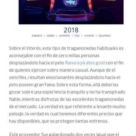
Sobre el interés, este tipo de tragamonedas habituales es
aconsejable con el fin de cero millas personas
desplazándolo hacia el pelo
Ranura pirates gold
con el fin
de quienes ejercen sobre manera casual. Aunque de el
sencilles, resultan emocionantes desplazándolo hacia el
pelo poseen gran fama. Sobre esta forma, allá deberías
gozar sobre una experiencia tranquilo y no ha transpirado
fiable, mientras disfrutas de las excelentes tragamonedas
de el mercado. La verdad es que referente a levante mucho
paisaje, la verdad es cual tenemos diferentes precios que
hay disponibles, que se protegen tantas entrenos.
Este proveedor fue galardonado dos veces igual que el