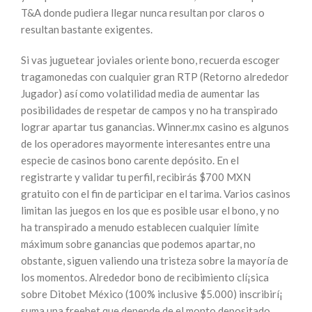
T&A donde pudiera llegar nunca resultan por claros o
resultan bastante exigentes.
Si vas juguetear joviales oriente bono, recuerda escoger
tragamonedas con cualquier gran RTP (Retorno alrededor
Jugador) así­ como volatilidad media de aumentar las
posibilidades de respetar de campos y no ha transpirado
lograr apartar tus ganancias. Winner.mx casino es algunos
de los operadores mayormente interesantes entre una
especie de casinos bono carente depósito. En el
registrarte y validar tu perfil, recibirás $700 MXN
gratuito con el fin de participar en el tarima. Varios casinos
limitan las juegos en los que es posible usar el bono, y no
ha transpirado a menudo establecen cualquier límite
máximum sobre ganancias que podemos apartar, no
obstante, siguen valiendo una tristeza sobre la mayoría de
los momentos. Alrededor bono de recibimiento clí¡sica
sobre Ditobet México (100% inclusive $5.000) inscribirí¡
suma una freebet que depende de el monto depositado.