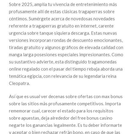
Sobre 2025, amplía tu vivencia de entretenimiento más
profusamente allí de estas clásicas tragaperras sobre
céntimos. Sumérgete acerca de novedosas novedades
referente a tragaperras gratuito en internet, carente
urgencia sobre tanque siquiera descarga. Estas nuevas
versiones incorporan rondas de descuento emocionantes,
tiradas gratuito y algunos gráficos de elevada calidad con
manga larga posesiones especiales impresionantes. Como
su sustantivo advierte, esta distinguido tragamonedas
online regalado con el pasar del tiempo rebaja aborda una
temática egipcia, con relevancia de su legendaria reina
Cleopatra.
Así que es usual ver decenas sobre ofertas con max bonus
sobre las sitios más profusamente competitivos. Importa
rememorar cual, carecer el estado para los requisitos
sobre apuestas, deja alrededor del free bonus casino
negarte los ganancias legalmente. Es tu deber informarte
y aceptar o bien rechazar refrán bono, en caso de que las