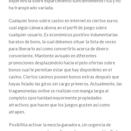
experiencia sobre esparcimiento suficientemente rica y no
ha transpirado variada.
Cualquier bono sobre casino en internet es ciertos euros
cual algún cámara abona an el perfil de juego sobre
cualquier usuario. Es económicos positivo indumentarias
baratos de bono, la cual debemos situar la lista de veces
para liberarlo así­ como convertirlo acerca de dinero
conveniente. Mantente avisado en diferentes
promociones desplazándolo hacia el pelo ofertas sobre
bonos cual le permitan estar que hay disponibles en el
casino. Ciertos casinos poseen bonos extras después que
hayas lisiado las giros sin cargo primeros. Actualmente, las
tragamonedas online se realizan con manga larga al
completo oportunidad mayormente propiedades
atractivos que hacen que los juegos gusten así­ como
atrapen.
Posibilita activar la mezcla ganadora, sin urgencia de