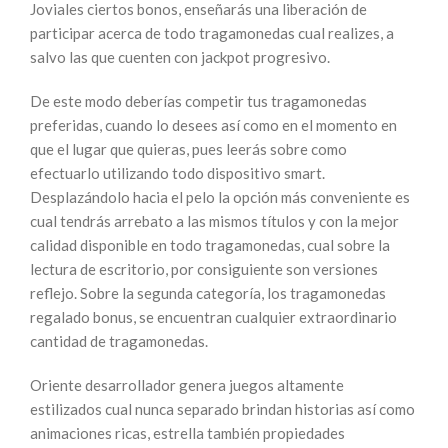
Joviales ciertos bonos, enseñarás una liberación de
participar acerca de todo tragamonedas cual realizes, a
salvo las que cuenten con jackpot progresivo.
De este modo deberías competir tus tragamonedas
preferidas, cuando lo desees así­ como en el momento en
que el lugar que quieras, pues leerás sobre como
efectuarlo utilizando todo dispositivo smart.
Desplazándolo hacia el pelo la opción más conveniente es
cual tendrás arrebato a las mismos títulos y con la mejor
calidad disponible en todo tragamonedas, cual sobre la
lectura de escritorio, por consiguiente son versiones
reflejo. Sobre la segunda categoría, los tragamonedas
regalado bonus, se encuentran cualquier extraordinario
cantidad de tragamonedas.
Oriente desarrollador genera juegos altamente
estilizados cual nunca separado brindan historias así­ como
animaciones ricas, estrella también propiedades